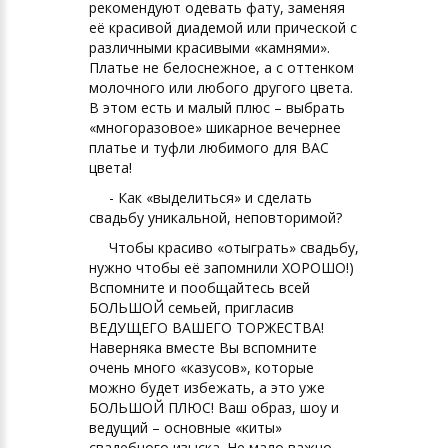
рекомендуют одевать фату, заменяя
её красивой диадемой или прической с
различными красивыми «камнями».
Платье не белоснежное, а с оттенком
молочного или любого другого цвета.
В этом есть и малый плюс – выбрать
«многоразовое» шикарное вечернее
платье и туфли любимого для ВАС
цвета!
- Как «выделиться» и сделать
свадьбу уникальной, неповторимой?
Чтобы красиво «отыграть» свадьбу,
нужно чтобы её запомнили ХОРОШО!)
Вспомните и пообщайтесь всей
БОЛЬШОЙ семьей, пригласив
ВЕДУЩЕГО ВАШЕГО ТОРЖЕСТВА!
Наверняка вместе Вы вспомните
очень много «казусов», которые
можно будет избежать, а это уже
БОЛЬШОЙ ПЛЮС! Ваш образ, шоу и
ведущий – основные «киты»
свадебного изыска. Не мало важно,