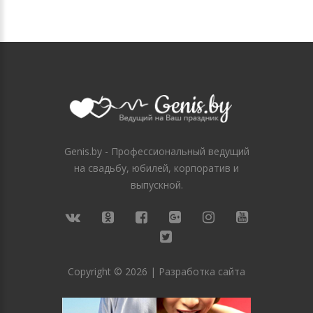
Genis.by - Профессиональный ведущий
на свадьбу, юбилей, корпоратив и
выпускной.
Copyright ©
2026
|
Разработка сайта