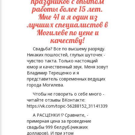
праздников с опытом
работы более 15 лет.
Мне 41 и я один из
лучших специалистов в
Могилеве по цене и
качеству!
Свадьба? Все по высшему разряду.
Никаких пошлостей, глупых шуточек -
чувство такта. Только настоящий
юмор и качественный звук. Меня зовут
Владимир Терещенко и я
представитель современных ведущих
города Могилева.
Чтобы не говорить о себе много -
читайте отзывы ВКонтакте:
https://vk.com/topic-56288152_31141339
А РАСЦЕНКИ !? Сравните, -
примерная цена за проведение
свадьбы 999 бел.руб.(никаких
долларов). И при этом